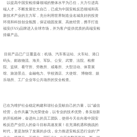
以提高中国安检排爆领域的整体水平为己任，大力引进高
端人才，不断发展壮大自己，已成为中国安检反恐领域和高
新技术产业的主力军，充分利用世界制造业名城良好的投资
环境和科技创业氛围，保证稳固发展、高效经营，携手打造
福安(FAS)品牌进入全球市场，并为客户提供优质的高端安检
排爆产品。
目前产品已广泛覆盖在：机场、汽车客运站、火车站、港口
码头、邮政物流、海关、军队、公安、武警、法院、检察
院、监狱、看守所、劳教所、戒毒所、大型活动、体育展
馆、旅游景点、金融电力、学校酒店、大使馆、 博物馆、娱
乐场所、工厂企业等公共场所的安全检查。
已在为维护社会稳定构建和谐社会贡献自己的力量，以“诚信
经营，合作共赢”为光荣使命，以专业的技术优势，务实创新
的开拓精神，奋进向上的员工团队，使得今天在向着中国安
检反恐产业巨人的奋斗目标高速发展！在充满机遇和挑战的
时代，更是加快了发展的步伐，全力推进安检反恐行业的“产