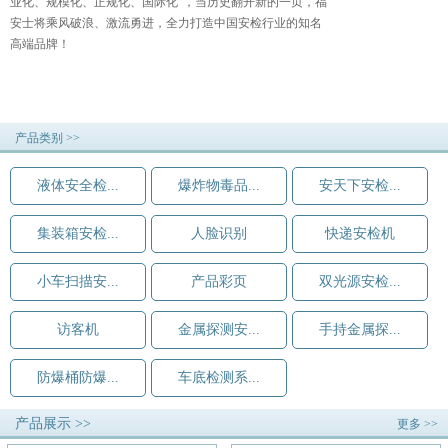
业化、规模化、正规化、国际化”，当历史翻开新的一页，福
安士将乘风破浪、激流勇进，全力打造中国安检行业的知名
高端品牌！
产品类别 >>
液体安全检...
爆炸物毒品...
安天下安检...
集装箱安检...
人脸识别
快递安检机
小车扫描安...
产品彩页
双光源安检...
访客机
金属探测安...
手持金属探...
防爆桶防爆...
车底检测系...
产品展示 >>
更多 >>