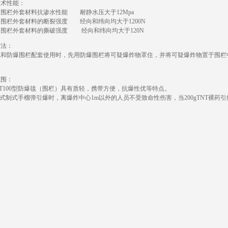
技术性能：
围栏外套材料抗渗水性能 耐静水压大于12Mpa
围栏外套材料的断裂强度 经向和纬向均大于1200N
和围栏外套材料的撕破强度 经向和纬向均大于120N
方法：
毯和防爆围栏配套使用时，先用防爆围栏将可疑爆炸物罩住，并将可疑爆炸物置于围栏
。
范围：
-AT100型防爆毯（围栏）具有质轻，携带方便，抗爆性优等特点。
-2式制式手榴弹引爆时，离爆炸中心1m以外的人员不受致命性伤害，当200gTNT裸