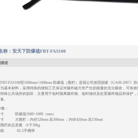
名称：安天下防爆毯FBT-FAS100
细描述
FBT-FAS100型1600mm×1600mm 防爆毯（围栏）是我公司按照国家《GA69-
布为基本材料，采用特殊的缝制工艺保证对爆炸破片所产生的能量的充分吸收，可有效
及特殊公共场所的损坏，主要用于临时隔离爆炸物、临时储存及处置爆炸物品和保护，
装备。
参数：
寸 防爆毯1600×1600（mm）
寸 大围栏：内径520mm 高300mm ；内径420mm 高150mm
和围栏的总质量 小于30kg
性能 82-2手榴弹