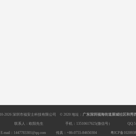
)2010-2026 深圳市福安士科技有限公司 © 2020 地址：
广东深圳福海街道展城社区和秀
：欧阳先生 手机：13510617625(微信号） QQ:51130
l：
1447783301@qq.com
传真：+86-0755-84650304 粤ICP