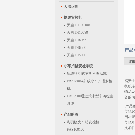
人脸识别
快递安检机
天喜TH100100
天喜TH10080
天喜TH8065
天喜TH6550
产品
天喜TH5030
详
小车扫描安检系统
轨道移动式车辆检查系统
福安士
FAS2800X射线小车扫描安检
机织
机
物品
FAS2900通过式小型车辆检查
备的
系统
产品
盖毯尺
产品彩页
围栏尺
彩页版火车站安检机
盖毯
抗暴
FAS100100