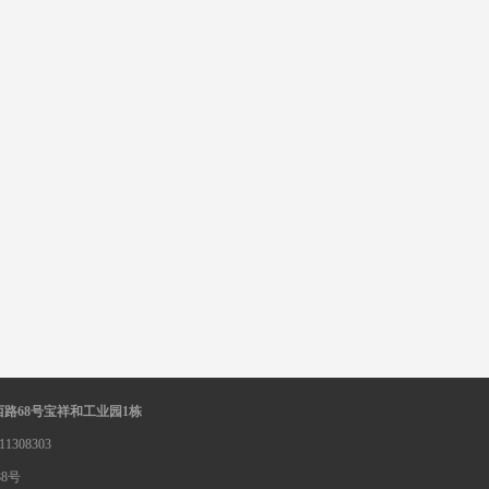
西路
68号宝祥和工业园1栋
8303
备10209388号