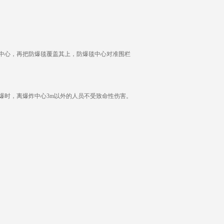
中心，再把防爆毯覆盖其上，防爆毯中心对准围栏
药引爆时，离爆炸中心3m以外的人员不受致命性伤害。