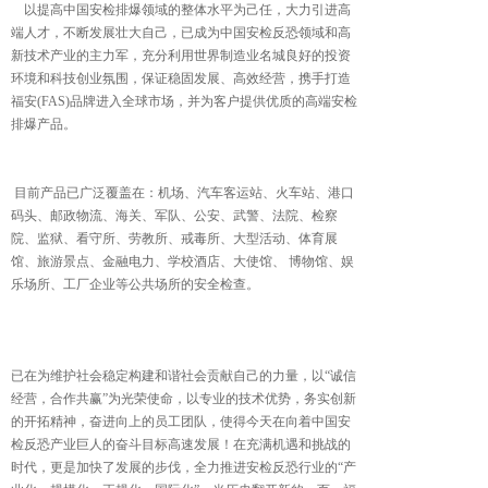
以提高中国安检排爆领域的整体水平为己任，大力引进高
端人才，不断发展壮大自己，已成为中国安检反恐领域和高
新技术产业的主力军，充分利用世界制造业名城良好的投资
环境和科技创业氛围，保证稳固发展、高效经营，携手打造
福安(FAS)品牌进入全球市场，并为客户提供优质的高端安检
排爆产品。
目前产品已广泛覆盖在：机场、汽车客运站、火车站、港口
码头、邮政物流、海关、军队、公安、武警、法院、检察
院、监狱、看守所、劳教所、戒毒所、大型活动、体育展
馆、旅游景点、金融电力、学校酒店、大使馆、 博物馆、娱
乐场所、工厂企业等公共场所的安全检查。
已在为维护社会稳定构建和谐社会贡献自己的力量，以“诚信
经营，合作共赢”为光荣使命，以专业的技术优势，务实创新
的开拓精神，奋进向上的员工团队，使得今天在向着中国安
检反恐产业巨人的奋斗目标高速发展！在充满机遇和挑战的
时代，更是加快了发展的步伐，全力推进安检反恐行业的“产