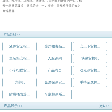
业化、规模化、正规化、国际化”，当历史翻开新的一页，福
安士将乘风破浪、激流勇进，全力打造中国安检行业的知名
高端品牌！
产品类别 >>
液体安全检...
爆炸物毒品...
安天下安检...
集装箱安检...
人脸识别
快递安检机
小车扫描安...
产品彩页
双光源安检...
访客机
金属探测安...
手持金属探...
防爆桶防爆...
车底检测系...
产品展示 >>
更多 >>