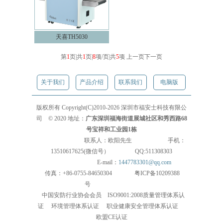
天喜TH5030
第
1
页|共
1
页|
8
项/页|共
5
项
上一页
下一页
关于我们
产品介绍
联系我们
电脑版
版权所有 Copyright(C)2010-2026 深圳市福安士科技有限公
司 © 2020 地址：
广东深圳福海街道展城社区和秀西路
68
号宝祥和工业园1栋
联系人：欧阳先生 手机：
13510617625(微信号） QQ:511308303
E-mail：
1447783301@qq.com
传真：+86-0755-84650304 粤ICP备10209388
号
中国安防行业协会会员 ISO9001:2008质量管理体系认
证 环境管理体系认证 职业健康安全管理体系认证
欧盟CE认证