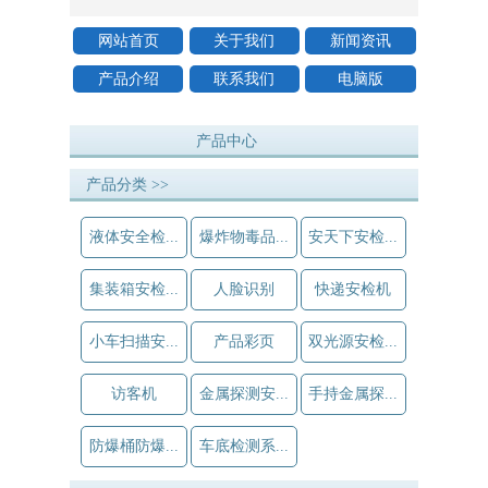
网站首页
关于我们
新闻资讯
产品介绍
联系我们
电脑版
产品中心
产品分类 >>
液体安全检...
爆炸物毒品...
安天下安检...
集装箱安检...
人脸识别
快递安检机
小车扫描安...
产品彩页
双光源安检...
访客机
金属探测安...
手持金属探...
防爆桶防爆...
车底检测系...