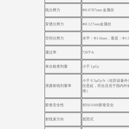
线分辨力
Φ0.0787mm 金属丝
穿透分辨力
Φ0.127mm金属丝
空间分辨力
水平：Φ1
.0
mm，垂直：Φ1.
通过率
个
720
/h
单次检查剂量
小于 1μGy
小于 0.3μGy/h（在距设备外
泄露射线剂量率
任意处，符合且优于国内外
准）
胶卷安全性
对
胶卷安全
ISO1600
射线束方向
底照式