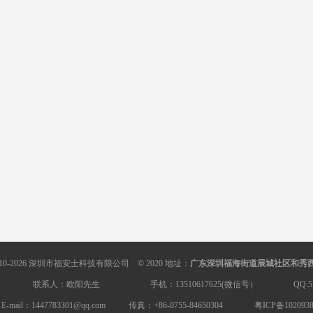
)2010-2026 深圳市福安士科技有限公司 © 2020 地址：
广东深圳福海街道展城社区和秀
：欧阳先生 手机：13510617625(微信号） QQ:51130
l：
1447783301@qq.com
传真：+86-0755-84650304 粤ICP