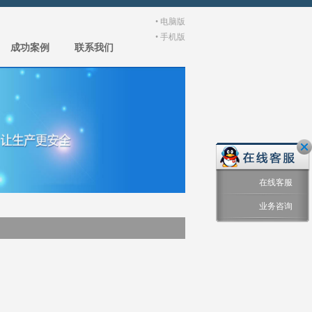
•
电脑版
•
手机版
成功案例
联系我们
在线客服
业务咨询