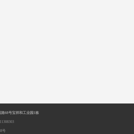
西路
68号宝祥和工业园1栋
8303
备10209388号