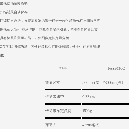
●影像滚动清晰流畅
●扫描结果自动保存
●回读历史数据，方便对检测结果进行进一步的精确分析与问题回溯
●图像放大/缩小随意控制，即能查看整体图像，也能查看局部细节
●具有标尺和测距功能，方便图像定性定量分析
保存
/
打印图像功能，方便记录和保存图像缺陷，便于生产质量管理
参数
型号
FAS5030
C
通道尺寸
500mm(宽）*300mm(高）
传送带速带
0.22m/s
传送带额定负荷
150 kg
穿透力
43
钢板
mm